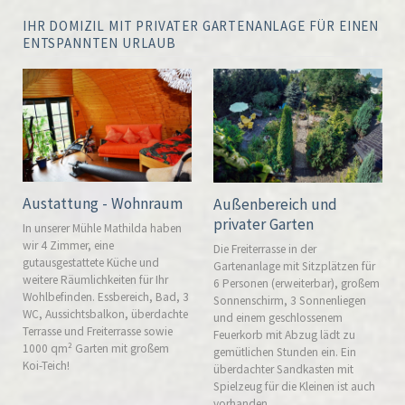
IHR DOMIZIL MIT PRIVATER GARTENANLAGE FÜR EINEN
ENTSPANNTEN URLAUB
Austattung - Wohnraum
Außenbereich und
privater Garten
In unserer Mühle Mathilda haben
wir 4 Zimmer, eine
Die Freiterrasse in der
gutausgestattete Küche und
Gartenanlage mit Sitzplätzen für
weitere Räumlichkeiten für Ihr
6 Personen (erweiterbar), großem
Wohlbefinden. Essbereich, Bad, 3
Sonnenschirm, 3 Sonnenliegen
WC, Aussichtsbalkon, überdachte
und einem geschlossenem
Terrasse und Freiterrasse sowie
Feuerkorb mit Abzug lädt zu
1000 qm² Garten mit großem
gemütlichen Stunden ein. Ein
Koi-Teich!
überdachter Sandkasten mit
Spielzeug für die Kleinen ist auch
vorhanden.