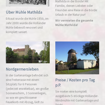
Mathilda in der Börde! Mit
Familie, deinen Liebsten oder
Freunden eine Reise in die Börde:
Über Mühle Mathilda
Urlaub in der Natur pur!
Erbaut wurde die Mühle 1850, im
Wir vermieten die gesamte
Jahr 2000 wurde die Holländer
Mühle Mathilda!
Mühle liebevoll renoviert und
komplett saniert.
Nordgermersleben
In der Gartenanlage befindet sich
Preise / Kosten pro Tag
eine Freiterrasse mit einem
Sitzplatz für 6 Personen
p.P.
(jederzeit erweiterbar), ein großer
Sie mieten eine komplett
Sonnenschirm, 3 Sonnenliegen,
ausgebaute 5-stöckige Holländer-
so wie ein geschlossener
Windmühle mit Gartenanlage und
Feuerkorb mit Abzug, lädt zu
Teich!